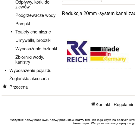
Odpływy, korki do
zlewów
Redukcja 20mm -system kanalizacy
Podgrzewacze wody
Pompki
Toalety chemiczne
Umywalki, brodziki
Wyposażenie łazienki
Zbiorniki wody,
kanistry
Wyposażenie pojazdu
Żeglarskie akcesoria
Przecena
Kontakt
Regulamin
Wszystkie nazwy handlowe, nazwy produktów, nazwy firm i ich loga użyte na naszych stro
towarowymi. Wszystkie materiały, opisy i zd