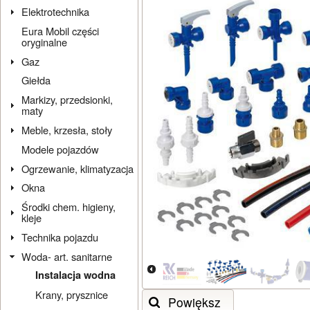
Elektrotechnika
Eura Mobil części
oryginalne
Gaz
Giełda
Markizy, przedsionki,
maty
Meble, krzesła, stoły
Modele pojazdów
Ogrzewanie, klimatyzacja
Okna
Środki chem. higieny,
kleje
Technika pojazdu
Woda- art. sanitarne
Instalacja wodna
Krany, prysznice
Powiększ