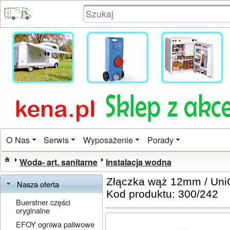
O Nas
Serwis
Wyposażenie
Porady
Woda- art. sanitarne
Instalacja wodna
Złączka wąż 12mm / Un
Nasza oferta
Kod produktu: 300/242
Buerstner części
oryginalne
EFOY ogniwa paliwowe