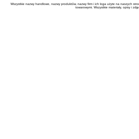
Wszystkie nazwy handlowe, nazwy produktów, nazwy firm i ich loga użyte na naszych stro
towarowymi. Wszystkie materiały, opisy i zd