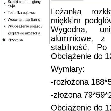
Środki chem. higieny,
kleje
Leżanka rozk
Technika pojazdu
miękkim podgłó
Woda- art. sanitarne
Wyposażenie pojazdu
Wygodna, uniw
Żeglarskie akcesoria
aluminiowe, z
Przecena
stabilność. Po
Obciążenie do 1
Wymiary:
-rozłożona 188*
-złożona 79*59*
Obciążenie do 1