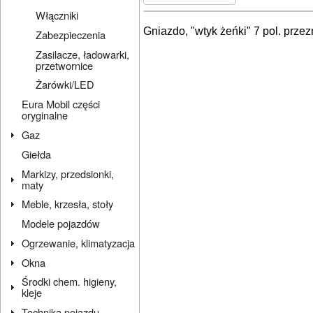
Włączniki
Gniazdo, "wtyk żeńki" 7 pol. prze
Zabezpieczenia
Zasilacze, ładowarki,
przetwornice
Żarówki/LED
Eura Mobil części
oryginalne
Gaz
Giełda
Markizy, przedsionki,
maty
Meble, krzesła, stoły
Modele pojazdów
Ogrzewanie, klimatyzacja
Okna
Środki chem. higieny,
kleje
Technika pojazdu