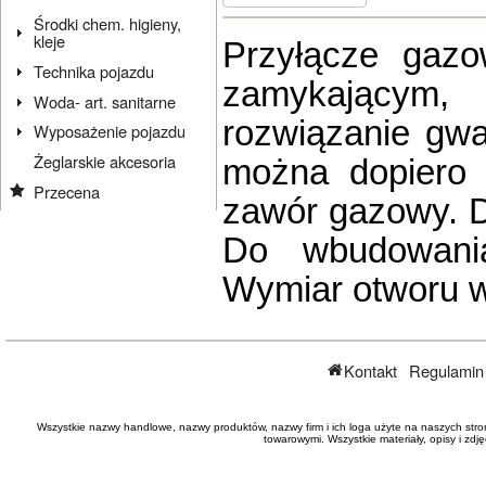
Środki chem. higieny,
kleje
Przyłącze gaz
Technika pojazdu
zamykający
Woda- art. sanitarne
rozwiązanie gwa
Wyposażenie pojazdu
Żeglarskie akcesoria
można dopiero 
Przecena
zawór gazowy. D
Do wbudowania
Wymiar otworu w
Kontakt
Regulamin
Wszystkie nazwy handlowe, nazwy produktów, nazwy firm i ich loga użyte na naszych stro
towarowymi. Wszystkie materiały, opisy i zd