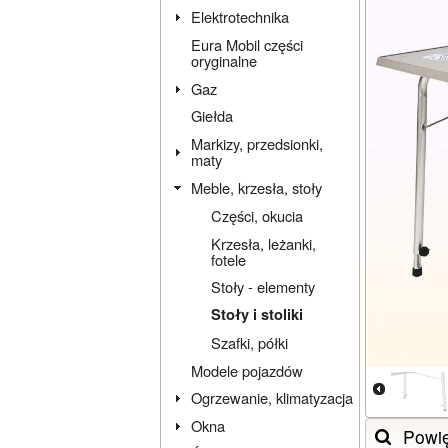
Elektrotechnika
Eura Mobil części
oryginalne
Gaz
Giełda
Markizy, przedsionki,
maty
Meble, krzesła, stoły
Części, okucia
Krzesła, leżanki,
fotele
Stoły - elementy
Stoły i stoliki
Szafki, półki
Modele pojazdów
Ogrzewanie, klimatyzacja
Okna
Powi