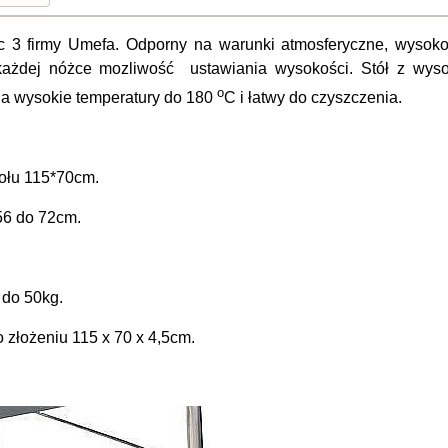
lic 3 firmy Umefa. Odporny na warunki atmosferyczne, wyso
ażdej nóżce mozliwość ustawiania wysokości. Stół z wysok
o
a wysokie temperatury do 180
C i łatwy do czyszczenia.
tołu 115*70cm.
6 do 72cm.
 do 50kg.
o złożeniu
115 x 70 x 4,5
cm.