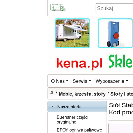
O Nas
Serwis
Wyposażenie
Meble, krzesła, stoły
Stoły i sto
Stół Sta
Nasza oferta
Kod pro
Buerstner części
oryginalne
EFOY ogniwa paliwowe