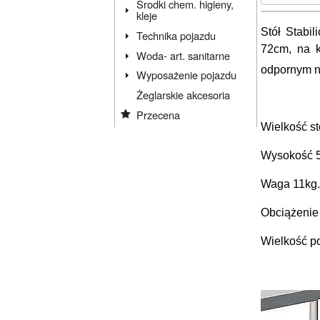
Środki chem. higieny,
kleje
Stół Stabi
Technika pojazdu
72cm, na k
Woda- art. sanitarne
odpornym n
Wyposażenie pojazdu
Żeglarskie akcesoria
Przecena
Wielkość s
Wysokość 5
Waga 11kg.
Obciążenie
Wielkość p