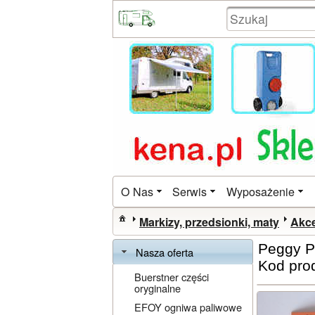
O Nas
Serwis
Wyposażenie
Markizy, przedsionki, maty
Akce
Peggy Pe
Nasza oferta
Kod pro
Buerstner części
oryginalne
EFOY ogniwa paliwowe