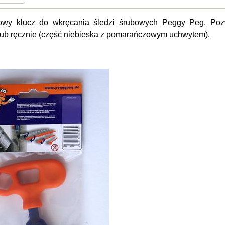
wy klucz do wkręcania śledzi śrubowych Peggy Peg. Pozw
 lub ręcznie (część niebieska z pomarańczowym uchwytem).