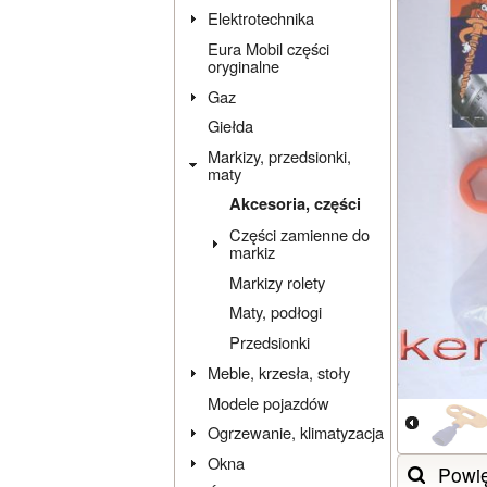
Elektrotechnika
Eura Mobil części
oryginalne
Gaz
Giełda
Markizy, przedsionki,
maty
Akcesoria, części
Części zamienne do
markiz
Markizy rolety
Maty, podłogi
Przedsionki
Meble, krzesła, stoły
Modele pojazdów
Ogrzewanie, klimatyzacja
Okna
Powi