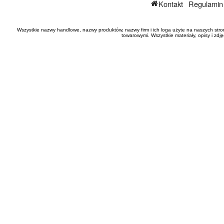
Kontakt
Regulamin
Wszystkie nazwy handlowe, nazwy produktów, nazwy firm i ich loga użyte na naszych stro
towarowymi. Wszystkie materiały, opisy i zd