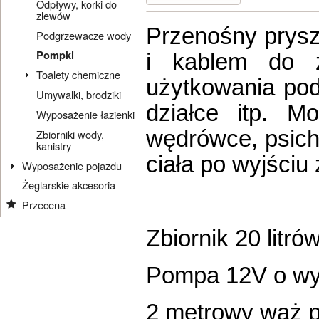
Odpływy, korki do
zlewów
Przenośny prysz
Podgrzewacze wody
Pompki
i kablem do z
Toalety chemiczne
użytkowania pod
Umywalki, brodziki
działce itp. 
Wyposażenie łazienki
wędrówce, psich 
Zbiorniki wody,
kanistry
ciała po wyjściu 
Wyposażenie pojazdu
Żeglarskie akcesoria
Przecena
Zbiornik 20 litr
Pompa 12V o wyd
2 metrowy wąż p