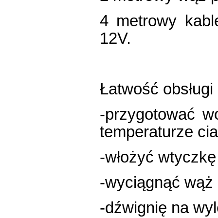
4 metrowy kabl
12V.
Łatwość obsługi
-przygotować w
temperaturze cia
-włożyć wtyczkę 
-wyciągnąć wąż z
-dźwignię na wy