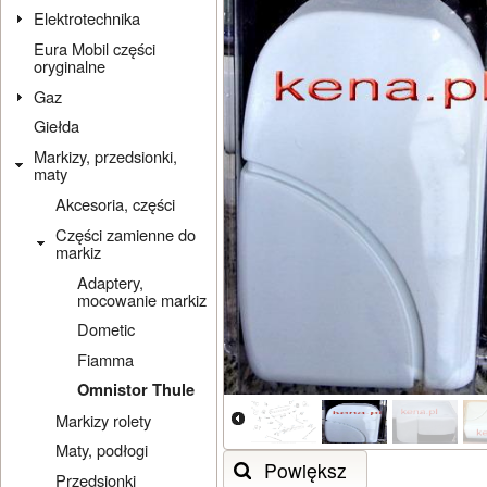
Elektrotechnika
Eura Mobil części
oryginalne
Gaz
Giełda
Markizy, przedsionki,
maty
Akcesoria, części
Części zamienne do
markiz
Adaptery,
mocowanie markiz
Dometic
Fiamma
Omnistor Thule
Markizy rolety
Maty, podłogi
Powiększ
Przedsionki