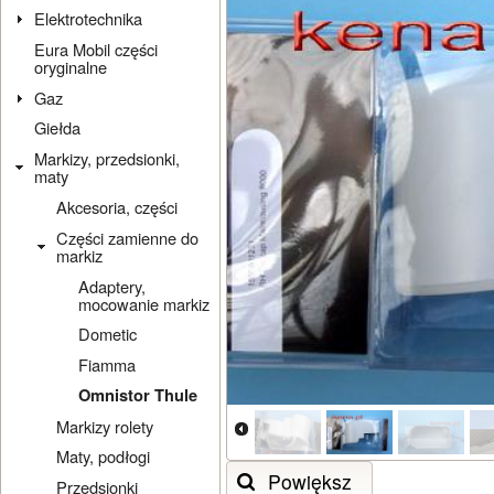
Elektrotechnika
Eura Mobil części
oryginalne
Gaz
Giełda
Markizy, przedsionki,
maty
Akcesoria, części
Części zamienne do
markiz
Adaptery,
mocowanie markiz
Dometic
Fiamma
Omnistor Thule
Markizy rolety
Maty, podłogi
Powiększ
Przedsionki