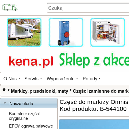
O Nas
Serwis
Wyposażenie
Porady
Markizy, przedsionki, maty
Części zamienne do mark
Część do markizy Omnis
Nasza oferta
Kod produktu: B-544100
Buerstner części
oryginalne
EFOY ogniwa paliwowe