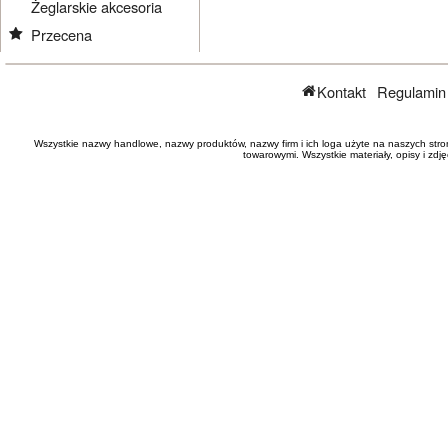
Żeglarskie akcesoria
Przecena
Kontakt
Regulamin
Wszystkie nazwy handlowe, nazwy produktów, nazwy firm i ich loga użyte na naszych stro
towarowymi. Wszystkie materiały, opisy i zd