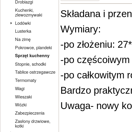
Drobiazgi
Kuchenki,
Składana i prze
zlewozmywaki
Lodówki
Wymiary:
Lusterka
Na zimę
-po złożeniu: 2
Pokrowce, plandeki
Sprzęt kuchenny
-po częścoiwym 
Stopnie, schodki
Tablice ostrzegawcze
-po całkowitym 
Termomaty
Bardzo praktycz
Wagi
Wieszaki
Uwaga- nowy kol
Wózki
Zabezpieczenia
Zasłony drzwiowe,
kotki