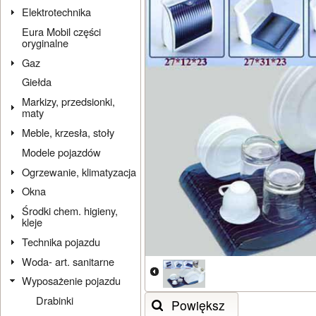
Elektrotechnika
Eura Mobil części
oryginalne
Gaz
Giełda
Markizy, przedsionki,
maty
Meble, krzesła, stoły
Modele pojazdów
Ogrzewanie, klimatyzacja
Okna
Środki chem. higieny,
kleje
Technika pojazdu
Woda- art. sanitarne
Wyposażenie pojazdu
Drabinki
Powiększ