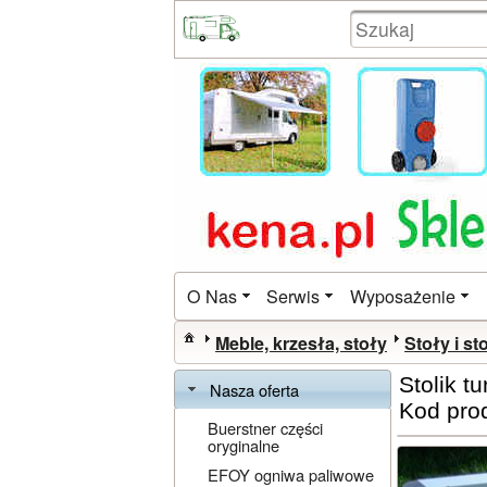
O Nas
Serwis
Wyposażenie
Meble, krzesła, stoły
Stoły i sto
Stolik t
Nasza oferta
Kod pro
Buerstner części
oryginalne
EFOY ogniwa paliwowe