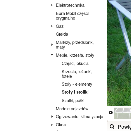
Elektrotechnika
Eura Mobil części
oryginalne
Gaz
Giełda
Markizy, przedsionki,
maty
Meble, krzesła, stoły
Części, okucia
Krzesła, leżanki,
fotele
Stoły - elementy
Stoły i stoliki
Szafki, półki
Modele pojazdów
Ogrzewanie, klimatyzacja
Okna
Powi