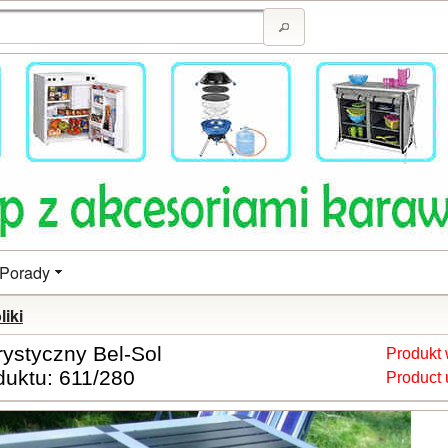
Porady
liki
urystyczny Bel-Sol
Produkt 
duktu: 611/280
Product 