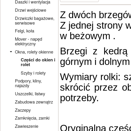
Daszki i wentylacja
Drzwi wejściowe
Z dwóch brzegów
Drzwiczki bagażowe,
serwisowe
Z jednej strony 
Felgi, koła
w beżowym .
Mover - napęd
elektryczny
Brzegi z kedrą
Okna, rolety okienne
górnym i dolnym 
Części do okien i
rolet
Szyby i rolety
Wymiary rolki:
Podpory, kliny,
skrócić przez o
najazdy
Uszczelki, listwy
potrzeby.
Zabudowa zewnątrz
Zaczepy
Zamknięcia, zamki
Oryginalna częś
Zawieszenie