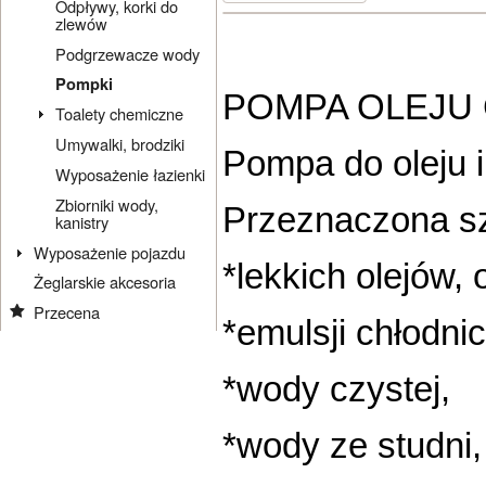
Odpływy, korki do
zlewów
Podgrzewacze wody
Pompki
POMPA OLEJU 
Toalety chemiczne
Umywalki, brodziki
Pompa do oleju i
Wyposażenie łazienki
Zbiorniki wody,
Przeznaczona sz
kanistry
Wyposażenie pojazdu
*lekkich olejów,
Żeglarskie akcesoria
Przecena
*emulsji chłodni
*wody czystej,
*wody ze studni,