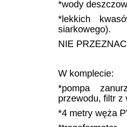
*wody deszczow
*lekkich kwa
siarkowego).
NIE PRZEZNAC
W komplecie:
*pompa zanur
przewodu, filtr z
*4 metry węża 