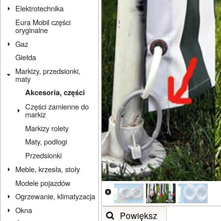
Elektrotechnika
Eura Mobil części
oryginalne
Gaz
Giełda
Markizy, przedsionki,
maty
Akcesoria, części
Części zamienne do
markiz
Markizy rolety
Maty, podłogi
Przedsionki
Meble, krzesła, stoły
Modele pojazdów
Ogrzewanie, klimatyzacja
Okna
Powiększ