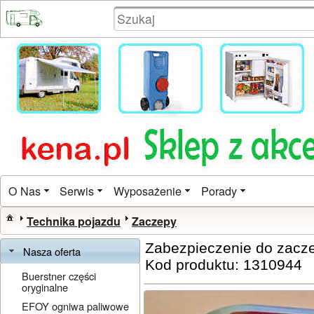
O Nas
Serwis
Wyposażenie
Porady
Technika pojazdu
Zaczepy
Zabezpieczenie do zac
Nasza oferta
Kod produktu: 1310944
Buerstner części
oryginalne
EFOY ogniwa paliwowe