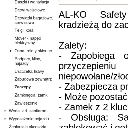
Daszki i wentylacja
Drzwi wejściowe
AL-KO Safety
Drzwiczki bagażowe,
serwisowe
kradzieżą do z
Felgi, koła
Mover - napęd
elektryczny
Zalety:
Okna, rolety okienne
- Zapobiega o
Podpory, kliny,
najazdy
przyczepie
Uszczelki, listwy
niepowołane/złod
Zabudowa zewnątrz
- Zabezpiecza p
Zaczepy
- Może pozostać
Zamknięcia, zamki
Zawieszenie
- Zamek z 2 klu
Woda- art. sanitarne
- Obsługa: Sa
Wyposażenie pojazdu
zablokować i go
Żeglarskie akcesoria