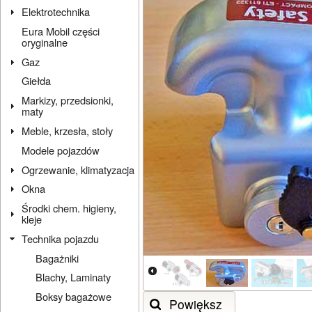
Elektrotechnika
Eura Mobil części
oryginalne
Gaz
Giełda
Markizy, przedsionki,
maty
Meble, krzesła, stoły
Modele pojazdów
Ogrzewanie, klimatyzacja
Okna
Środki chem. higieny,
kleje
Technika pojazdu
Bagażniki
Blachy, Laminaty
Boksy bagażowe
Powiększ