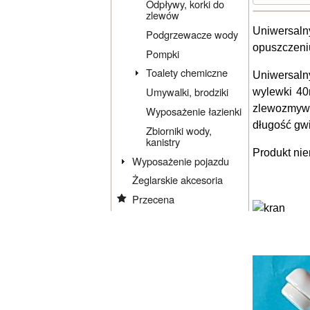
Odpływy, korki do
zlewów
Uniwersaln
Podgrzewacze wody
opuszczeni
Pompki
Toalety chemiczne
Uniwersaln
Umywalki, brodziki
wylewki 40
zlewozmywa
Wyposażenie łazienki
długość gwi
Zbiorniki wody,
kanistry
Produkt nie
Wyposażenie pojazdu
Żeglarskie akcesoria
Przecena