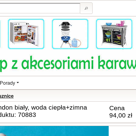
Porady
sznice
ndon biały, woda ciepła+zimna
Cena
duktu: 70883
94,00 zł