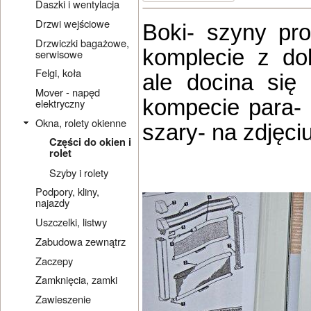
Daszki i wentylacja
Drzwi wejściowe
Boki- szyny pr
Drzwiczki bagażowe,
komplecie z d
serwisowe
Felgi, koła
ale docina się
Mover - napęd
kompecie para- 
elektryczny
Okna, rolety okienne
szary- na zdjęciu
Części do okien i
rolet
Szyby i rolety
Podpory, kliny,
najazdy
Uszczelki, listwy
Zabudowa zewnątrz
Zaczepy
Zamknięcia, zamki
Zawieszenie