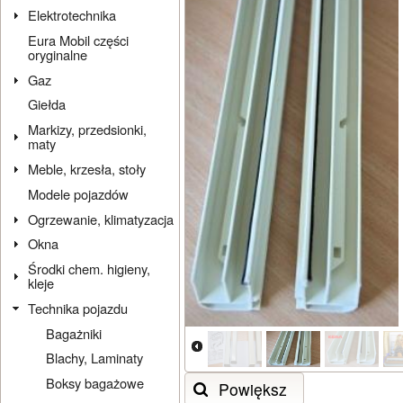
Elektrotechnika
Eura Mobil części
oryginalne
Gaz
Giełda
Markizy, przedsionki,
maty
Meble, krzesła, stoły
Modele pojazdów
Ogrzewanie, klimatyzacja
Okna
Środki chem. higieny,
kleje
Technika pojazdu
Bagażniki
Blachy, Laminaty
Boksy bagażowe
Powiększ