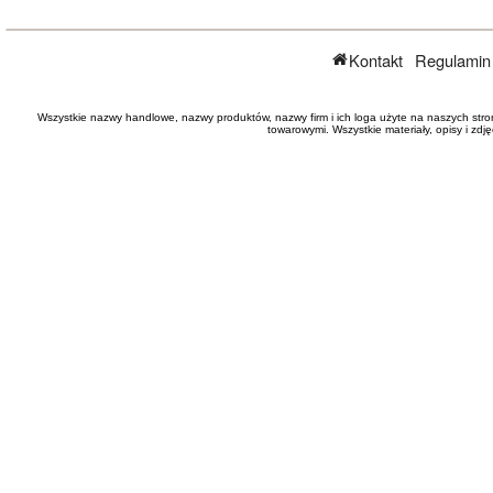
Kontakt
Regulamin
Wszystkie nazwy handlowe, nazwy produktów, nazwy firm i ich loga użyte na naszych stro
towarowymi. Wszystkie materiały, opisy i zd