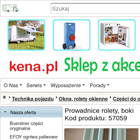
O Nas
Serwis
Wyposażenie
Porady
Technika pojazdu
Okna, rolety okienne
Części do o
Prowadnice rolety, boki
Nasza oferta
Kod produktu: 57059
Buerstner części
oryginalne
EFOY ogniwa paliwowe