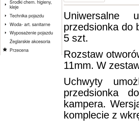
Środki chem. higieny,
kleje
Uniwersalne 
Technika pojazdu
Woda- art. sanitarne
przedsionka do 
Wyposażenie pojazdu
5 szt.
Żeglarskie akcesoria
Przecena
Rozstaw otworó
11mm. W zestawi
Uchwyty umożl
przedsionka d
kampera. Wersja
komplecie z wkrę