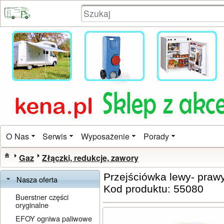
O Nas
Serwis
Wyposażenie
Porady
Gaz
Złączki, redukcje, zawory
Przejściówka lewy- praw
Nasza oferta
Kod produktu: 55080
Buerstner części
oryginalne
EFOY ogniwa paliwowe