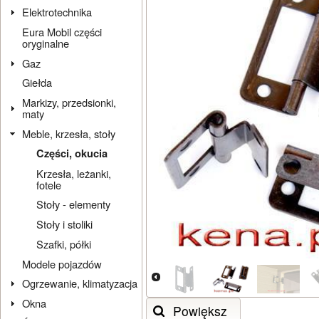
Elektrotechnika
Eura Mobil części
oryginalne
Gaz
Giełda
Markizy, przedsionki,
maty
Meble, krzesła, stoły
Części, okucia
Krzesła, leżanki,
fotele
Stoły - elementy
Stoły i stoliki
Szafki, półki
Modele pojazdów
Ogrzewanie, klimatyzacja
Okna
Powiększ