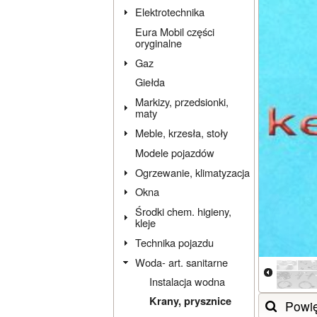
Elektrotechnika
Eura Mobil części
oryginalne
Gaz
Giełda
Markizy, przedsionki,
maty
Meble, krzesła, stoły
Modele pojazdów
Ogrzewanie, klimatyzacja
Okna
Środki chem. higieny,
kleje
Technika pojazdu
Woda- art. sanitarne
Instalacja wodna
Krany, prysznice
Powi