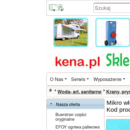
O Nas
Serwis
Wyposażenie
Woda- art. sanitarne
Krany, pry
Mikro w
Nasza oferta
Kod pro
Buerstner części
oryginalne
EFOY ogniwa paliwowe