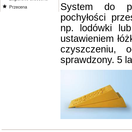
System do po
Przecena
pochyłości prz
np. lodówki lu
ustawieniem łóżk
czyszczeniu, 
sprawdzony. 5 la