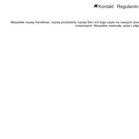
Kontakt
Regulamin
Wszystkie nazwy handlowe, nazwy produktów, nazwy firm i ich loga użyte na naszych stro
towarowymi. Wszystkie materiały, opisy i zd