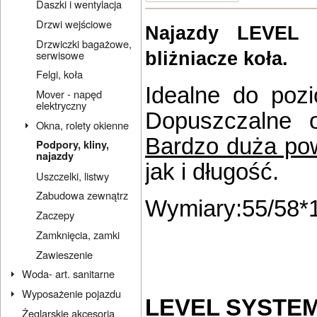
Daszki i wentylacja
Drzwi wejściowe
Najazdy LEVEL
Drzwiczki bagażowe,
serwisowe
bliżniacze koła.
Felgi, koła
Idealne do po
Mover - napęd
elektryczny
Dopuszczalne 
Okna, rolety okienne
Bardzo duża pow
Podpory, kliny,
najazdy
jak i długość.
Uszczelki, listwy
Zabudowa zewnątrz
Wymiary:55/58*
Zaczepy
Zamknięcia, zamki
Zawieszenie
Woda- art. sanitarne
Wyposażenie pojazdu
LEVEL SYSTE
Żeglarskie akcesoria