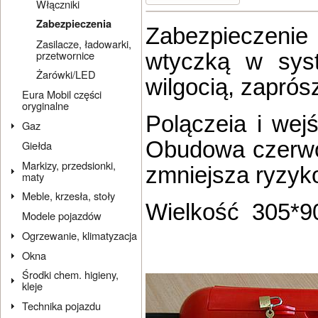
Włączniki
Zabezpieczenia
Zabezpieczenie 
Zasilacze, ładowarki,
przetwornice
wtyczką w sys
Żarówki/LED
wilgocią, zaprós
Eura Mobil części
oryginalne
Polączeia i wej
Gaz
Obudowa czerwon
Giełda
Markizy, przedsionki,
zmniejsza ryzyko
maty
Meble, krzesła, stoły
Wielkość 305*9
Modele pojazdów
Ogrzewanie, klimatyzacja
Okna
Środki chem. higieny,
kleje
Technika pojazdu