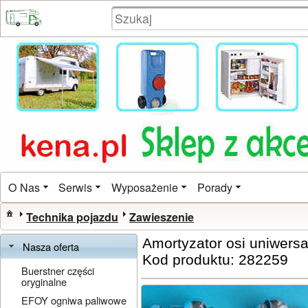
O Nas
Serwis
Wyposażenie
Porady
Technika pojazdu
Zawieszenie
Amortyzator osi uniwersa
Nasza oferta
Kod produktu: 282259
Buerstner części
oryginalne
EFOY ogniwa paliwowe