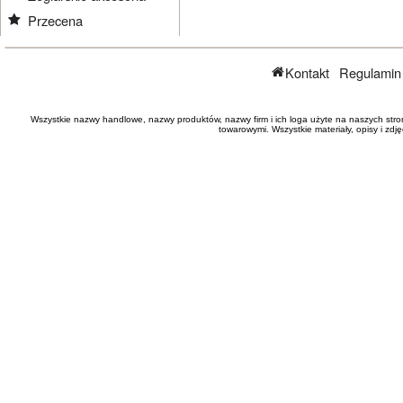
Przecena
Kontakt
Regulamin
Wszystkie nazwy handlowe, nazwy produktów, nazwy firm i ich loga użyte na naszych stro
towarowymi. Wszystkie materiały, opisy i zd