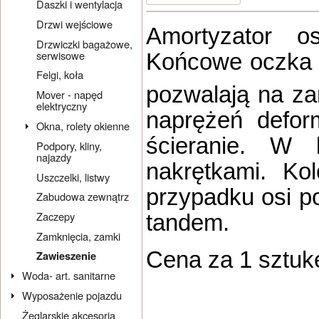
Daszki i wentylacja
Drzwi wejściowe
Amortyzator o
Drzwiczki bagażowe,
serwisowe
Końcowe oczka 
Felgi, koła
pozwalają na za
Mover - napęd
elektryczny
naprężeń defor
Okna, rolety okienne
ścieranie. W 
Podpory, kliny,
najazdy
nakrętkami. Ko
Uszczelki, listwy
przypadku osi p
Zabudowa zewnątrz
Zaczepy
tandem.
Zamknięcia, zamki
Cena za 1 sztuk
Zawieszenie
Woda- art. sanitarne
Wyposażenie pojazdu
Żeglarskie akcesoria