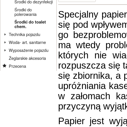
Środki do dezynfekcji
Środki do
Specjalny papie
polerowania
Środki do toalet
się pod wpływem
chem.
go bezproblemow
Technika pojazdu
Woda- art. sanitarne
ma wtedy probl
Wyposażenie pojazdu
których nie wi
Żeglarskie akcesoria
rozpuszcza się t
Przecena
się zbiornika, a
upróżniania kase
w załomach kase
przyczyną wyjąt
Papier jest wy