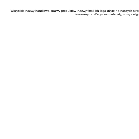
Wszystkie nazwy handlowe, nazwy produktów, nazwy firm i ich loga użyte na naszych stro
towarowymi. Wszystkie materiały, opisy i zd