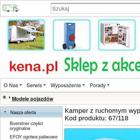
O Nas
Serwis
Wyposażenie
Porady
Modele pojazdów
Kamper z ruchomym wy
Nasza oferta
Kod produktu: 67/118
Buerstner części
oryginalne
EFOY ogniwa paliwowe