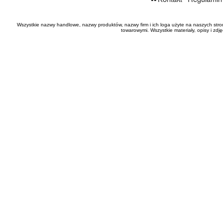
Wszystkie nazwy handlowe, nazwy produktów, nazwy firm i ich loga użyte na naszych stro
towarowymi. Wszystkie materiały, opisy i zd