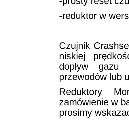
-prosty reset cz
-reduktor w wers
Czujnik Crashse
niskiej prędko
dopływ gazu 
przewodów lub 
Reduktory M
zamówienie w ba
prosimy wskazać