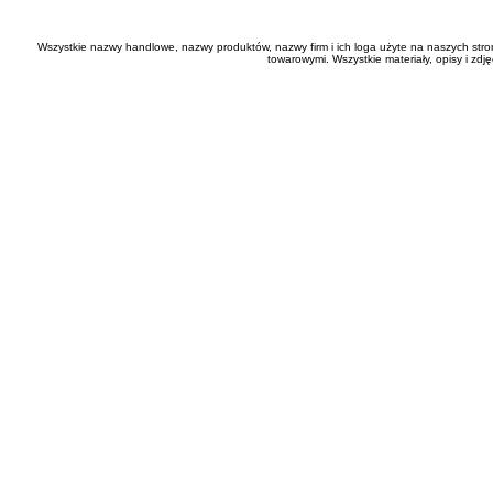
Wszystkie nazwy handlowe, nazwy produktów, nazwy firm i ich loga użyte na naszych stro
towarowymi. Wszystkie materiały, opisy i zd