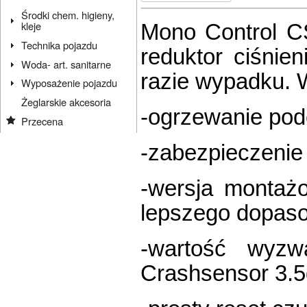
Środki chem. higieny,
kleje
Mono Control C
Technika pojazdu
reduktor ciśnie
Woda- art. sanitarne
razie wypadku. 
Wyposażenie pojazdu
Żeglarskie akcesoria
-ogrzewanie pod
Przecena
-zabezpieczenie 
-wersja montaż
lepszego dopaso
-wartość wyzw
Crashsensor 3.5g