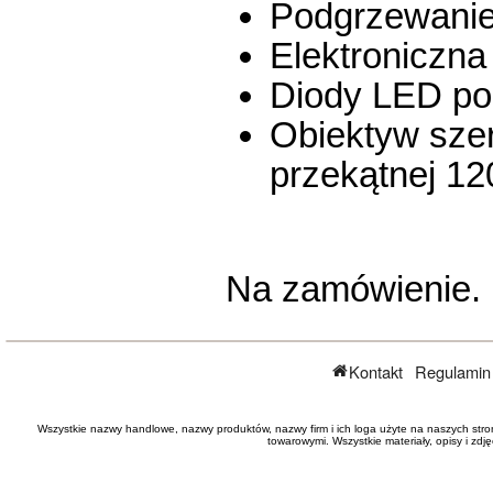
Podgrzewanie
Elektroniczna
Diody LED po
Obiektyw sze
przekątnej 12
Na zamówienie.
Kontakt
Regulamin
Wszystkie nazwy handlowe, nazwy produktów, nazwy firm i ich loga użyte na naszych stro
towarowymi. Wszystkie materiały, opisy i zd