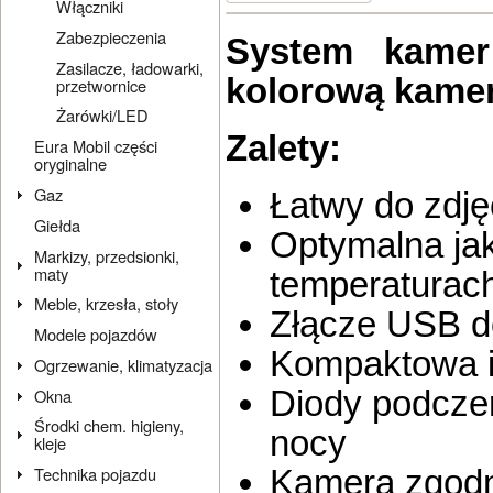
Włączniki
Zabezpieczenia
System kamer
Zasilacze, ładowarki,
kolorową kamer
przetwornice
Żarówki/LED
Zalety:
Eura Mobil części
oryginalne
Gaz
Łatwy do zdję
Giełda
Optymalna jak
Markizy, przedsionki,
maty
temperaturac
Meble, krzesła, stoły
Złącze USB d
Modele pojazdów
Kompaktowa i
Ogrzewanie, klimatyzacja
Diody podczer
Okna
Środki chem. higieny,
nocy
kleje
Kamera zgodn
Technika pojazdu