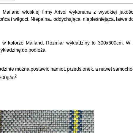
 Mailand włoskiej firmy Arisol wykonana z wysokiej jakoś
łońca i wilgoci. Niepalna., oddychająca, niepleśniejąca, łatwa 
 w kolorze Mailand. Rozmiar wykładziny to 300x600cm. W ze
ykładzinę do podłoża.
ładzinie można postawić namiot, przedsionek, a nawet samoch
2
300g/m