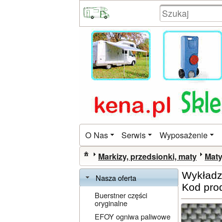
O Nas
Serwis
Wyposażenie
Markizy, przedsionki, maty
Maty
Wykładz
Nasza oferta
Kod pro
Buerstner części
oryginalne
EFOY ogniwa paliwowe