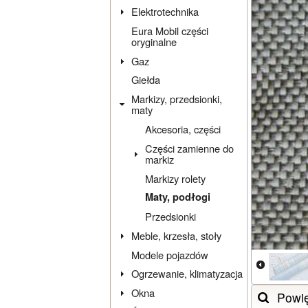
Elektrotechnika
Eura Mobil części
oryginalne
Gaz
Giełda
Markizy, przedsionki,
maty
Akcesoria, części
Części zamienne do
markiz
Markizy rolety
Maty, podłogi
Przedsionki
Meble, krzesła, stoły
Modele pojazdów
Ogrzewanie, klimatyzacja
Okna
Powi