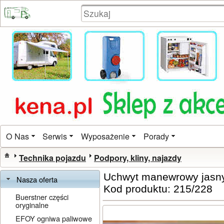
O Nas
Serwis
Wyposażenie
Porady
Technika pojazdu
Podpory, kliny, najazdy
Uchwyt manewrowy jasny
Nasza oferta
Kod produktu: 215/228
Buerstner części
oryginalne
EFOY ogniwa paliwowe