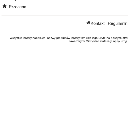
Przecena
Kontakt
Regulamin
Wszystkie nazwy handlowe, nazwy produktów, nazwy firm i ich loga użyte na naszych stro
towarowymi. Wszystkie materiały, opisy i zd