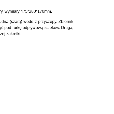
 góry, wymiary 475*280*170mm.
udną (szarą) wodę z przyczepy. Zbiornik
nąć pod rurkę odpływową scieków. Druga,
ej zakrętki.