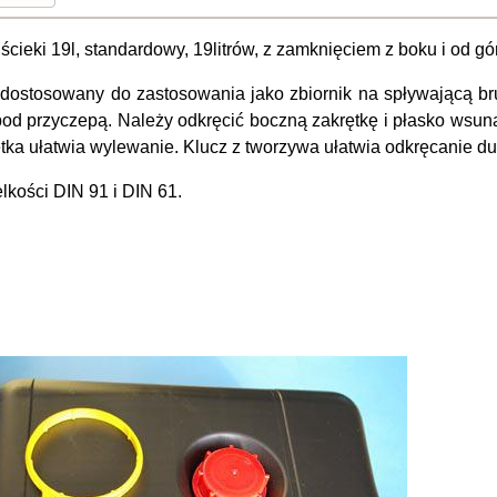
 ścieki 19l, standardowy, 19litrów, z zamknięciem z boku i od
t dostosowany do zastosowania jako zbiornik na spływającą br
pod przyczepą. Należy odkręcić boczną zakrętkę i płasko wsu
tka ułatwia wylewanie. Klucz z tworzywa ułatwia odkręcanie duż
elkości DIN 91 i DIN 61.