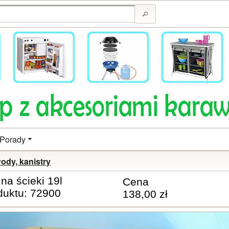
Porady
wody, kanistry
 na ścieki 19l
Cena
duktu: 72900
138,00 zł