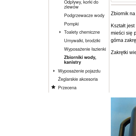
Odpływy, korki do
zlewów
Zbiornik na
Podgrzewacze wody
Pompki
Kształt jes
Toalety chemiczne
mieści się 
Umywalki, brodziki
górna zakrę
Wyposażenie łazienki
Zakrętki wi
Zbiorniki wody,
kanistry
Wyposażenie pojazdu
Żeglarskie akcesoria
Przecena