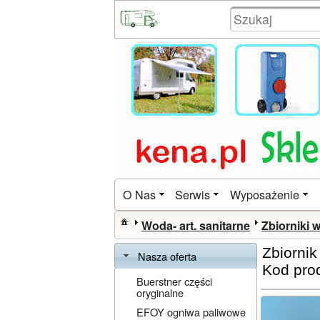
O Nas
Serwis
Wyposażenie
Woda- art. sanitarne
Zbiorniki 
Zbiornik
Nasza oferta
Kod pro
Buerstner części
oryginalne
EFOY ogniwa paliwowe