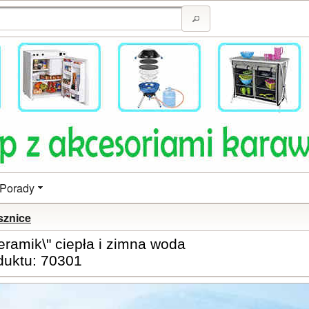
Porady
sznice
eramik\" ciepła i zimna woda
duktu: 70301