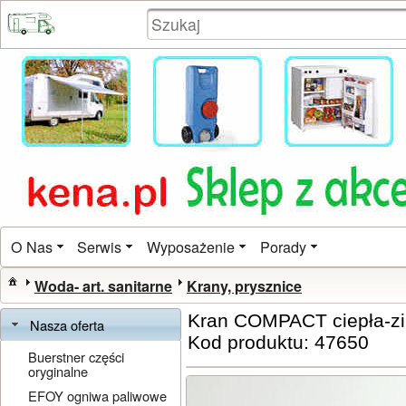
O Nas
Serwis
Wyposażenie
Porady
Woda- art. sanitarne
Krany, prysznice
Kran COMPACT ciepła-z
Nasza oferta
Kod produktu: 47650
Buerstner części
oryginalne
EFOY ogniwa paliwowe