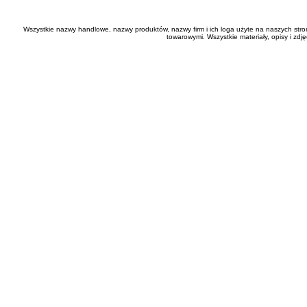
Wszystkie nazwy handlowe, nazwy produktów, nazwy firm i ich loga użyte na naszych stro
towarowymi. Wszystkie materiały, opisy i zd