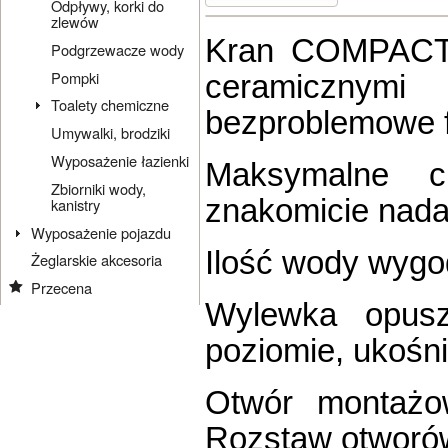
Odpływy, korki do
zlewów
Kran COMPACT 
Podgrzewacze wody
Pompki
ceramicznym
Toalety chemiczne
bezproblemowe f
Umywalki, brodziki
Wyposażenie łazienki
Maksymalne c
Zbiorniki wody,
znakomicie nada
kanistry
Wyposażenie pojazdu
Ilość wody wygo
Żeglarskie akcesoria
Przecena
Wylewka opus
poziomie, ukośni
Otwór montażo
Rozstaw otworó