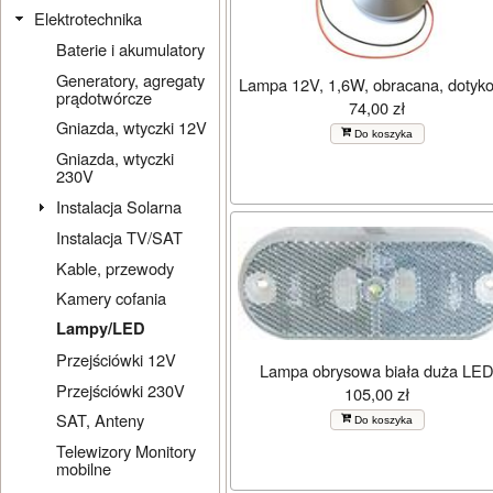
Elektrotechnika
Baterie i akumulatory
Generatory, agregaty
Lampa 12V, 1,6W, obracana, dotyk
prądotwórcze
74,00 zł
Gniazda, wtyczki 12V
Do koszyka
Gniazda, wtyczki
230V
Instalacja Solarna
Instalacja TV/SAT
Kable, przewody
Kamery cofania
Lampy/LED
Przejściówki 12V
Lampa obrysowa biała duża LE
Przejściówki 230V
105,00 zł
SAT, Anteny
Do koszyka
Telewizory Monitory
mobilne