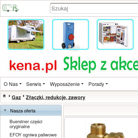
O Nas
Serwis
Wyposażenie
Porady
Gaz
Złączki, redukcje, zawory
Nasza oferta
Buerstner części
oryginalne
EFOY ogniwa paliwowe