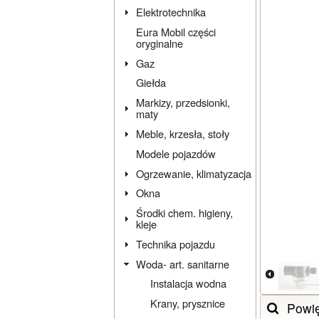
Elektrotechnika
Eura Mobil części
oryginalne
Gaz
Giełda
Markizy, przedsionki,
maty
Meble, krzesła, stoły
Modele pojazdów
Ogrzewanie, klimatyzacja
Okna
Środki chem. higieny,
kleje
Technika pojazdu
Woda- art. sanitarne
Instalacja wodna
Krany, prysznice
Powi