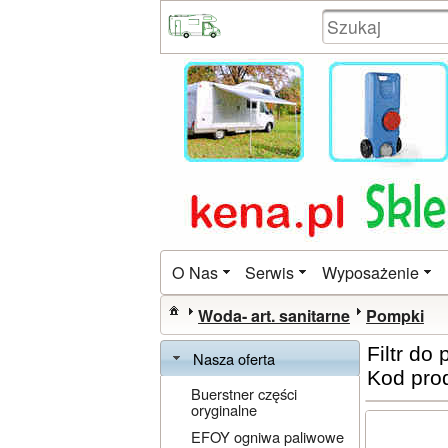
O Nas
Serwis
Wyposażenie
Woda- art. sanitarne
Pompki
Filtr d
Nasza oferta
Kod pro
Buerstner części
oryginalne
EFOY ogniwa paliwowe