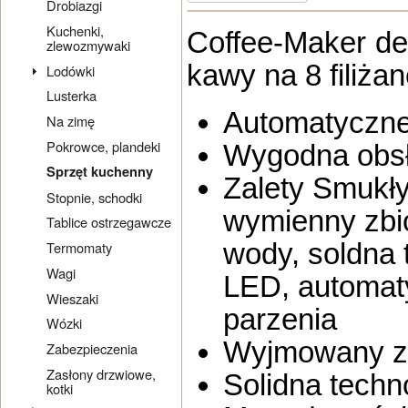
Drobiazgi
Kuchenki,
Coffee-Maker de
zlewozmywaki
kawy na 8 filiża
Lodówki
Lusterka
Automatyczne
Na zimę
Pokrowce, plandeki
Wygodna obs
Sprzęt kuchenny
Zalety Smukły
Stopnie, schodki
wymienny zbi
Tablice ostrzegawcze
wody, soldna 
Termomaty
Wagi
LED, automat
Wieszaki
parzenia
Wózki
Wyjmowany zb
Zabezpieczenia
Zasłony drzwiowe,
Solidna techn
kotki