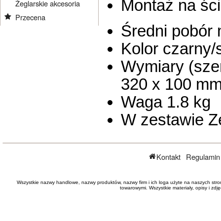
Montaż na ści
Żeglarskie akcesoria
Przecena
Średni pobór
Kolor czarny/
Wymiary (sze
320 x 100 m
Waga 1.8 kg
W zestawie Ze
Kontakt
Regulamin
Wszystkie nazwy handlowe, nazwy produktów, nazwy firm i ich loga użyte na naszych stro
towarowymi. Wszystkie materiały, opisy i zd