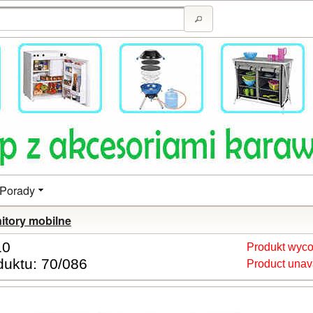
Porady
itory mobilne
10
Produkt wycof
duktu: 70/086
Product unav