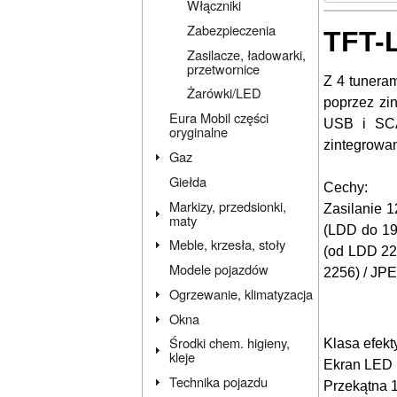
Włączniki
Zabezpieczenia
TFT-L
Zasilacze, ładowarki,
przetwornice
Z
4
tunera
Żarówki/LED
poprzez zi
Eura Mobil części
USB i
SC
oryginalne
zintegrowa
Gaz
Giełda
Cechy:
Markizy, przedsionki,
Zasilanie
1
maty
(
LDD
do
1
Meble, krzesła, stoły
(od
LDD
2
Modele pojazdów
2256
)
/
JP
Ogrzewanie, klimatyzacja
Okna
Środki chem. higieny,
Klasa efekt
kleje
Ekran LED
Technika pojazdu
Przekątna