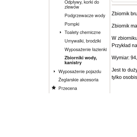
Odpływy, korki do
zlewów
Zbiornik br
Podgrzewacze wody
Pompki
Zbiornik ma
Toalety chemiczne
W zbiornik
Umywalki, brodziki
Przykład na
Wyposażenie łazienki
Zbiorniki wody,
Wymiar: 94,
kanistry
Jest to duż
Wyposażenie pojazdu
tylko osobis
Żeglarskie akcesoria
Przecena