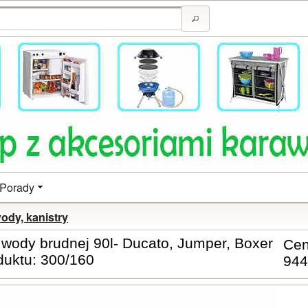
Porady
wody, kanistry
 wody brudnej 90l- Ducato, Jumper, Boxer
Ce
duktu: 300/160
944