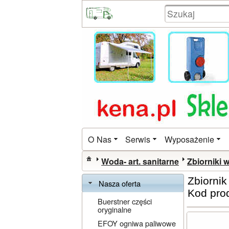
O Nas
Serwis
Wyposażenie
Woda- art. sanitarne
Zbiorniki 
Zbiornik
Nasza oferta
Kod pro
Buerstner części
oryginalne
EFOY ogniwa paliwowe