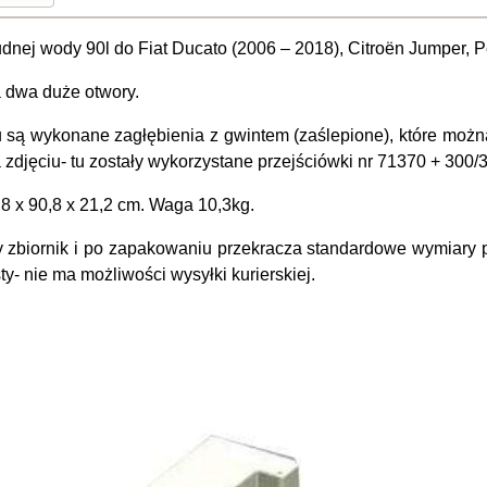
udnej wody 90l do Fiat Ducato (2006 – 2018), Citroën Jumper, 
 dwa duże otwory.
u są wykonane zagłębienia z gwintem (zaślepione), które możn
 zdjęciu- tu zostały wykorzystane przejściówki nr 71370 + 300/
8 x 90,8 x 21,2 cm. Waga 10,3kg.
y zbiornik i po zapakowaniu przekracza standardowe wymiary p
ty- nie ma możliwości wysyłki kurierskiej.