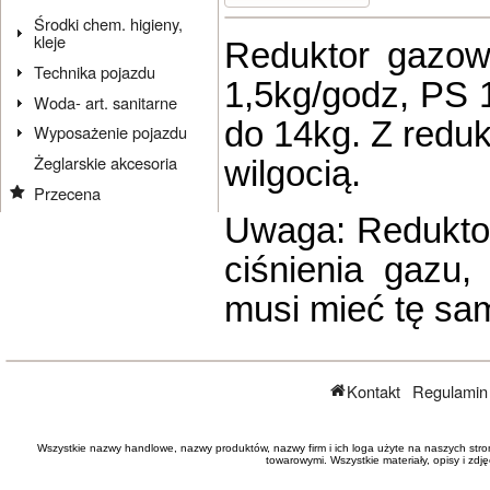
Środki chem. higieny,
kleje
Reduktor gazo
Technika pojazdu
1,5kg/godz, PS 
Woda- art. sanitarne
do 14kg. Z redu
Wyposażenie pojazdu
Żeglarskie akcesoria
wilgocią.
Przecena
Uwaga: Reduktor
ciśnienia gazu,
musi mieć tę sa
Kontakt
Regulamin
Wszystkie nazwy handlowe, nazwy produktów, nazwy firm i ich loga użyte na naszych stro
towarowymi. Wszystkie materiały, opisy i zd