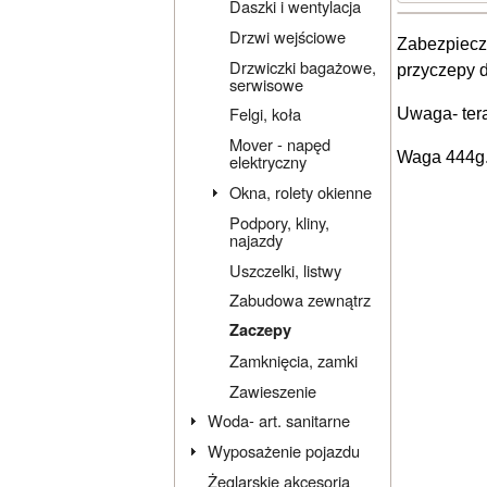
Daszki i wentylacja
Drzwi wejściowe
Zabezpiec
Drzwiczki bagażowe,
przyczepy d
serwisowe
Felgi, koła
Uwaga- ter
Mover - napęd
Waga 444g
elektryczny
Okna, rolety okienne
Podpory, kliny,
najazdy
Uszczelki, listwy
Zabudowa zewnątrz
Zaczepy
Zamknięcia, zamki
Zawieszenie
Woda- art. sanitarne
Wyposażenie pojazdu
Żeglarskie akcesoria