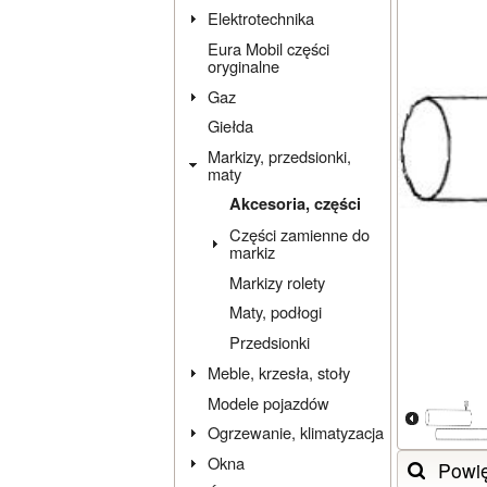
Elektrotechnika
Eura Mobil części
oryginalne
Gaz
Giełda
Markizy, przedsionki,
maty
Akcesoria, części
Części zamienne do
markiz
Markizy rolety
Maty, podłogi
Przedsionki
Meble, krzesła, stoły
Modele pojazdów
Ogrzewanie, klimatyzacja
Okna
Powi