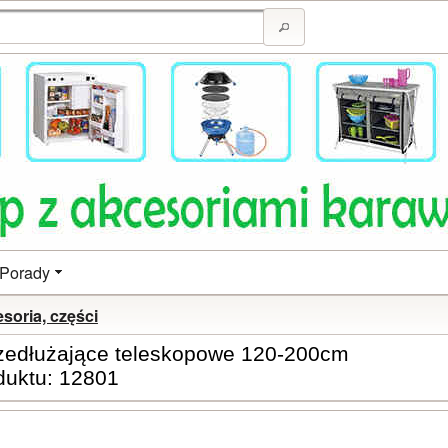
Porady
soria, części
rzedłużające teleskopowe 120-200cm
duktu: 12801