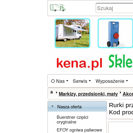
O Nas
Serwis
Wyposażenie
Markizy, przedsionki, maty
Akce
Rurki p
Nasza oferta
Kod pro
Buerstner części
oryginalne
EFOY ogniwa paliwowe