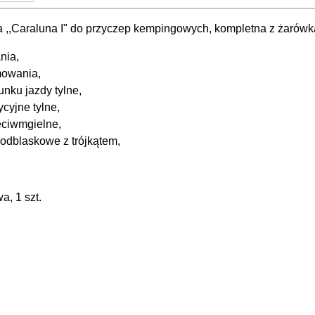
 ,,Caraluna I" do przyczep kempingowych, kompletna z żarówka
nia,
mowania,
unku jazdy tylne,
ycyjne tylne,
eciwmgielne,
odblaskowe z trójkątem,
, 1 szt.