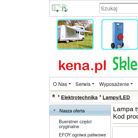
O Nas
Serwis
Wyposażenie
Elektrotechnika
Lampy/LED
Lampa t
Nasza oferta
Kod pro
Buerstner części
oryginalne
EFOY ogniwa paliwowe