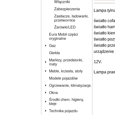
Włączniki
Zabezpieczenia
Lampa tylna
Zasilacze, ładowarki,
przetwornice
światło cofa
Żarówki/LED
światło ha
światło kier
Eura Mobil części
oryginalne
światło poz
Gaz
światło prz
urządzenie 
Giełda
Markizy, przedsionki,
12V.
maty
Meble, krzesła, stoły
Lampa prawa
Modele pojazdów
Ogrzewanie, klimatyzacja
Okna
Środki chem. higieny,
kleje
Technika pojazdu