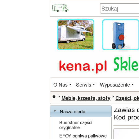
O Nas
Serwis
Wyposażenie
Meble, krzesła, stoły
Części, o
Zawias d
Nasza oferta
Kod pro
Buerstner części
oryginalne
EFOY ogniwa paliwowe