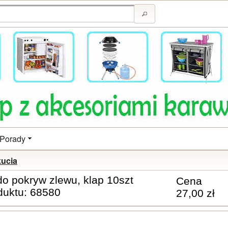
Porady
kucia
o pokryw zlewu, klap 10szt
Cena
duktu: 68580
27,00 zł