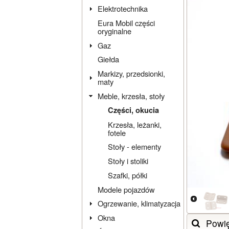
Elektrotechnika
Eura Mobil części
oryginalne
Gaz
Giełda
Markizy, przedsionki,
maty
Meble, krzesła, stoły
Części, okucia
Krzesła, leżanki,
fotele
Stoły - elementy
Stoły i stoliki
Szafki, półki
Modele pojazdów
Ogrzewanie, klimatyzacja
Okna
Powi