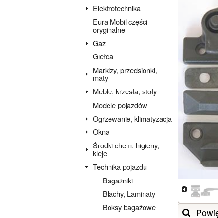
Elektrotechnika
Eura Mobil części
oryginalne
Gaz
Giełda
Markizy, przedsionki,
maty
Meble, krzesła, stoły
Modele pojazdów
Ogrzewanie, klimatyzacja
Okna
Środki chem. higieny,
kleje
Technika pojazdu
Bagażniki
Blachy, Laminaty
Boksy bagażowe
Powi