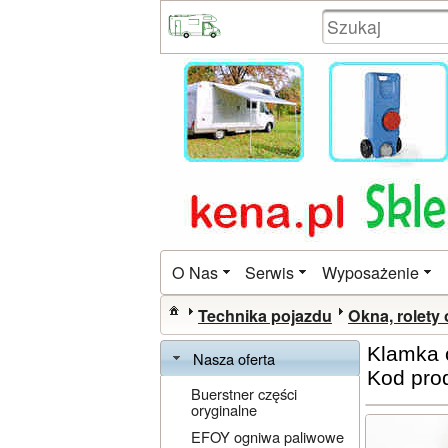
O Nas
Serwis
Wyposażenie
Technika pojazdu
Okna, rolety
Klamka 
Nasza oferta
Kod pro
Buerstner części
oryginalne
EFOY ogniwa paliwowe