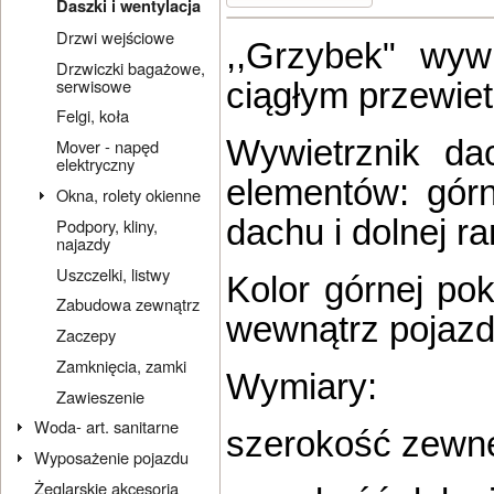
Daszki i wentylacja
Drzwi wejściowe
,,Grzybek" wywi
Drzwiczki bagażowe,
serwisowe
ciągłym przewie
Felgi, koła
Wywietrznik da
Mover - napęd
elektryczny
elementów: górn
Okna, rolety okienne
dachu i dolnej ra
Podpory, kliny,
najazdy
Uszczelki, listwy
Kolor górnej pok
Zabudowa zewnątrz
wewnątrz pojaz
Zaczepy
Zamknięcia, zamki
Wymiary:
Zawieszenie
Woda- art. sanitarne
szerokość zewnę
Wyposażenie pojazdu
Żeglarskie akcesoria