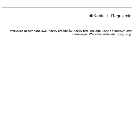
Kontakt
Regulamin
Wszystkie nazwy handlowe, nazwy produktów, nazwy firm i ich loga użyte na naszych stro
towarowymi. Wszystkie materiały, opisy i zd