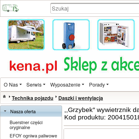
O Nas
Serwis
Wyposażenie
Porady
Technika pojazdu
Daszki i wentylacja
,,Grzybek" wywietrznik 
Nasza oferta
Kod produktu: 20041501
Buerstner części
oryginalne
EFOY ogniwa paliwowe