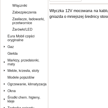
Włączniki
Wtyczka 12V mocowana na kablu u
Zabezpieczenia
gniazda o mniejszej średnicy st
Zasilacze, ładowarki,
przetwornice
Żarówki/LED
Eura Mobil części
oryginalne
Gaz
Giełda
Markizy, przedsionki,
maty
Meble, krzesła, stoły
Modele pojazdów
Ogrzewanie, klimatyzacja
Okna
Środki chem. higieny,
kleje
Technika pojazdu