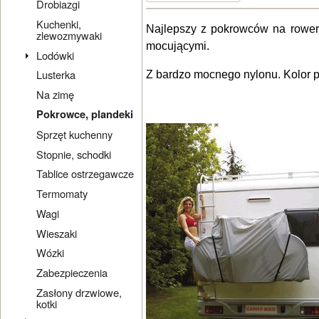
Drobiazgi
Kuchenki,
Najlepszy z pokrowców na rower
zlewozmywaki
mocującymi.
Lodówki
Lusterka
Z bardzo mocnego nylonu. Kolor pl
Na zimę
Pokrowce, plandeki
Sprzęt kuchenny
Stopnie, schodki
Tablice ostrzegawcze
Termomaty
Wagi
Wieszaki
Wózki
Zabezpieczenia
Zasłony drzwiowe,
kotki