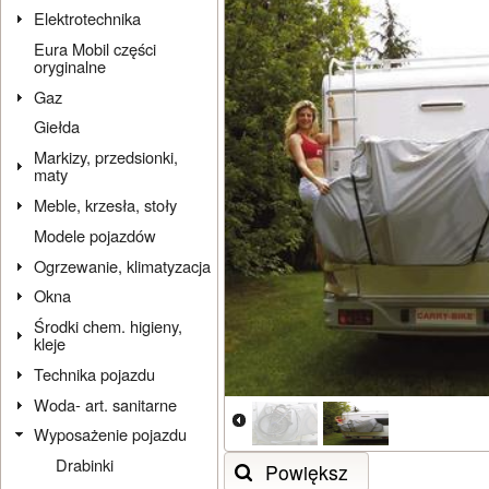
Elektrotechnika
Eura Mobil części
oryginalne
Gaz
Giełda
Markizy, przedsionki,
maty
Meble, krzesła, stoły
Modele pojazdów
Ogrzewanie, klimatyzacja
Okna
Środki chem. higieny,
kleje
Technika pojazdu
Woda- art. sanitarne
Wyposażenie pojazdu
Drabinki
Powiększ