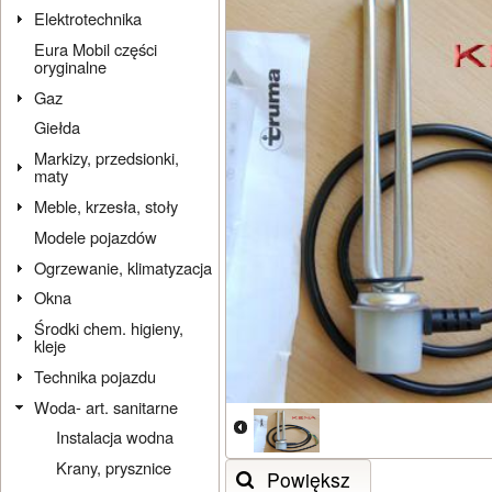
Elektrotechnika
Eura Mobil części
oryginalne
Gaz
Giełda
Markizy, przedsionki,
maty
Meble, krzesła, stoły
Modele pojazdów
Ogrzewanie, klimatyzacja
Okna
Środki chem. higieny,
kleje
Technika pojazdu
Woda- art. sanitarne
Instalacja wodna
Krany, prysznice
Powiększ