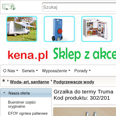
O Nas
Serwis
Wyposażenie
Porady
Woda- art. sanitarne
Podgrzewacze wody
Grzałka do termy Truma
Nasza oferta
Kod produktu: 302/201
Buerstner części
oryginalne
EFOY ogniwa paliwowe